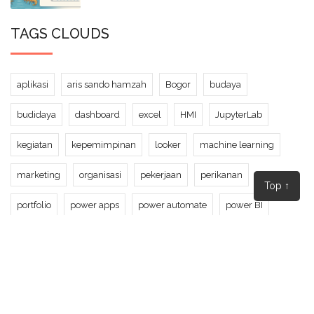
TAGS CLOUDS
aplikasi
aris sando hamzah
Bogor
budaya
budidaya
dashboard
excel
HMI
JupyterLab
kegiatan
kepemimpinan
looker
machine learning
marketing
organisasi
pekerjaan
perikanan
Top ↑
portfolio
power apps
power automate
power BI
prediksi
python
SharePoint
statistik
tableau