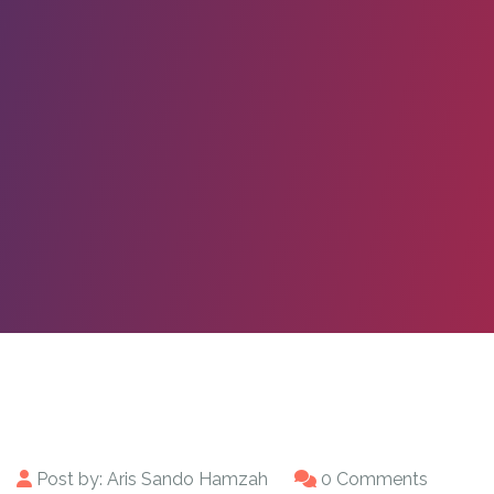
Post by:
Aris Sando Hamzah
0 Comments